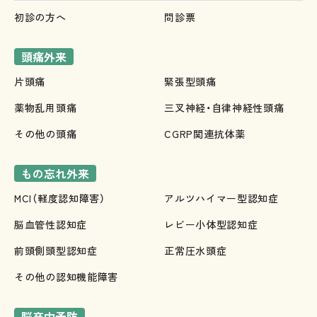
初診の方へ
問診票
頭痛外来
片頭痛
緊張型頭痛
薬物乱用頭痛
三叉神経・自律神経性頭痛
その他の頭痛
CGRP関連抗体薬
もの忘れ外来
MCI（軽度認知障害）
アルツハイマー型認知症
脳血管性認知症
レビー小体型認知症
前頭側頭型認知症
正常圧水頭症
その他の認知機能障害
脳卒中予防