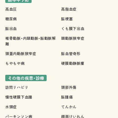
高血圧
高脂血症
糖尿病
脳梗塞
脳出血
くも膜下出血
椎骨動脈・内頚動脈・脳動脈解
頚動脈狭窄症
離
頭蓋内動脈狭窄症
脳血管奇形
もやもや病
硬膜動静脈瘻
その他の疾患・診療
訪問リハビリ
頭部外傷
慢性硬膜下血腫
脳腫瘍
水頭症
てんかん
パーキンソン病
顔面けいれん