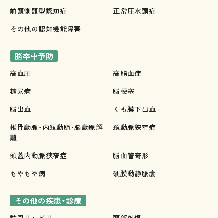
前頭側頭型認知症
正常圧水頭症
その他の認知機能障害
脳卒中予防
高血圧
高脂血症
糖尿病
脳梗塞
脳出血
くも膜下出血
椎骨動脈・内頚動脈・脳動脈解
頚動脈狭窄症
離
頭蓋内動脈狭窄症
脳血管奇形
もやもや病
硬膜動静脈瘻
その他の疾患・診療
訪問リハビリ
頭部外傷