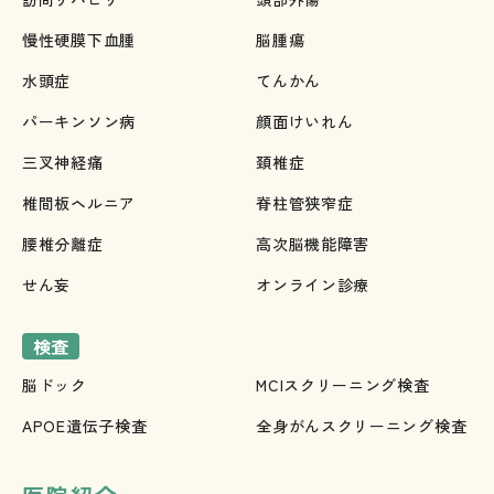
慢性硬膜下血腫
脳腫瘍
水頭症
てんかん
パーキンソン病
顔面けいれん
三叉神経痛
頚椎症
椎間板ヘルニア
脊柱管狭窄症
腰椎分離症
高次脳機能障害
せん妄
オンライン診療
検査
脳ドック
MCIスクリーニング検査
APOE遺伝子検査
全身がんスクリーニング検査