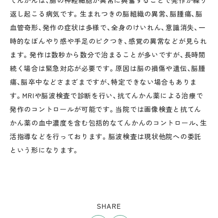
てんかんは、脳の神経細胞が異常に興奮することで発作が繰り
返し起こる病気です。生まれつきの脳組織の異常、脳腫瘍、脳
血管奇形、発作の症状は多様で、全身のけいれん、意識消失、一
時的なぼんやり感や手足のピクつき、感覚の異常などが見られ
ます。発作は数秒から数分で治まることが多いですが、長時間
続く場合は緊急対応が必要です。原因は脳の損傷や遺伝、脳腫
瘍、脳卒中などさまざまですが、特定できない場合もありま
す。MRIや脳波検査で診断を行い、抗てんかん薬による治療で
発作のコントロールが可能です。当院では画像検査と抗てん
かん薬の血中濃度を含む包括的なてんかんのコントロール、生
活指導などを行っております。脳波検査は現状他院への委託
という形になります。
SHARE
シェア
ツイート