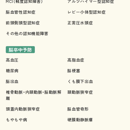
MCI（軽度認知障害）
アルツハイマー型認知症
脳血管性認知症
レビー小体型認知症
前頭側頭型認知症
正常圧水頭症
その他の認知機能障害
脳卒中予防
高血圧
高脂血症
糖尿病
脳梗塞
脳出血
くも膜下出血
椎骨動脈・内頚動脈・脳動脈解
頚動脈狭窄症
離
頭蓋内動脈狭窄症
脳血管奇形
もやもや病
硬膜動静脈瘻