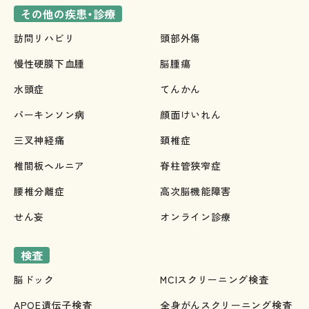
その他の疾患・診療
訪問リハビリ
頭部外傷
慢性硬膜下血腫
脳腫瘍
水頭症
てんかん
パーキンソン病
顔面けいれん
三叉神経痛
頚椎症
椎間板ヘルニア
脊柱管狭窄症
腰椎分離症
高次脳機能障害
せん妄
オンライン診療
検査
脳ドック
MCIスクリーニング検査
APOE遺伝子検査
全身がんスクリーニング検査